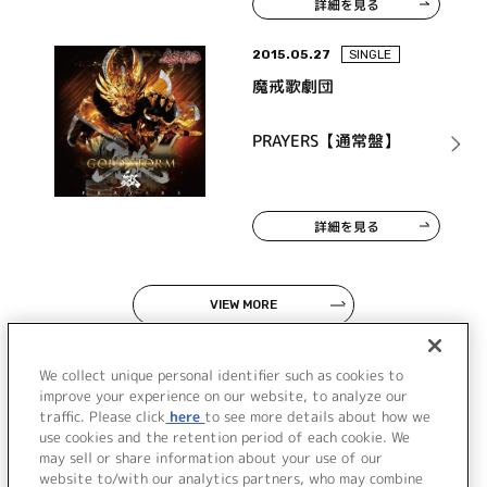
詳細を見る
2015.05.27
SINGLE
魔戒歌劇団
PRAYERS【通常盤】
詳細を見る
VIEW MORE
We collect unique personal identifier such as cookies to
improve your experience on our website, to analyze our
traffic. Please click
here
to see more details about how we
use cookies and the retention period of each cookie. We
JP
EN
may sell or share information about your use of our
website to/with our analytics partners, who may combine