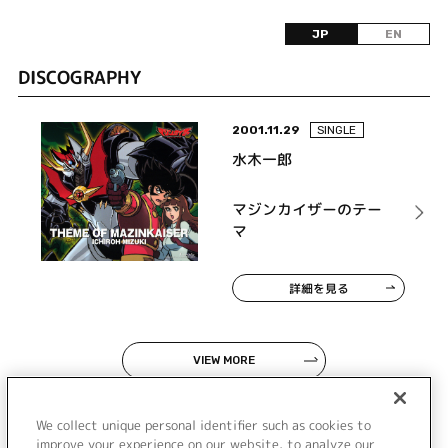
JP
EN
DISCOGRAPHY
2001.11.29
SINGLE
水木一郎
マジンカイザーのテー
マ
詳細を見る
VIEW MORE
We collect unique personal identifier such as cookies to
improve your experience on our website, to analyze our