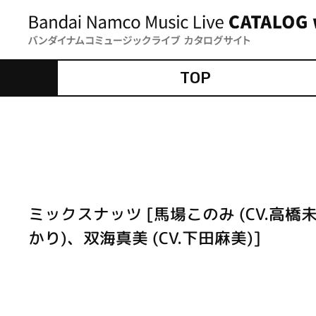
TOP
ミックスナッツ [馬場このみ (CV.高橋未
かり)、双海真美 (CV.下田麻美)]