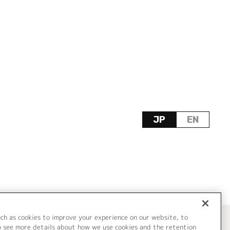
JP
EN
uch as cookies to improve your experience on our website, to
o see more details about how we use cookies and the retention