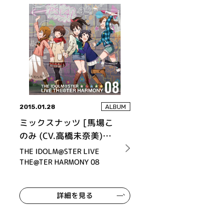
2015.01.28
ALBUM
ミックスナッツ [馬場こ
のみ (CV.高橋未奈美)、
木下ひなた (CV.田村奈
THE IDOLM@STER LIVE
央)、佐竹美奈子 (CV.大
THE@TER HARMONY 08
関英里)、中谷 育 (CV.原
嶋あかり)、双海真美
詳細を見る
(CV.下田麻美)]