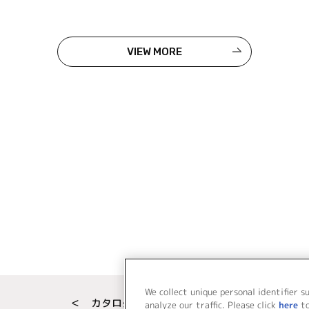
VIEW MORE
We collect unique personal identifier s
＜ カタログサイト トップページへ
analyze our traffic. Please click
here
t