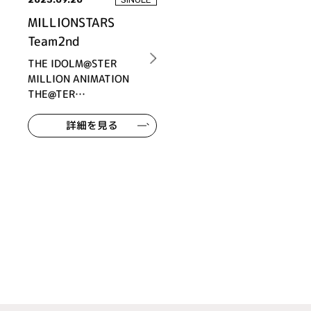
MILLIONSTARS
Team2nd
THE IDOLM@STER
MILLION ANIMATION
THE@TER
MILLIONSTARS
Team2nd 『海風とカス
詳細を見る
タネット』