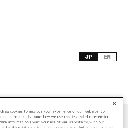
JP
EN
uch as cookies to improve your experience on our website, to
o see more details about how we use cookies and the retention
share information about your use of our website to/with our
t with other information that you have provided to them or that