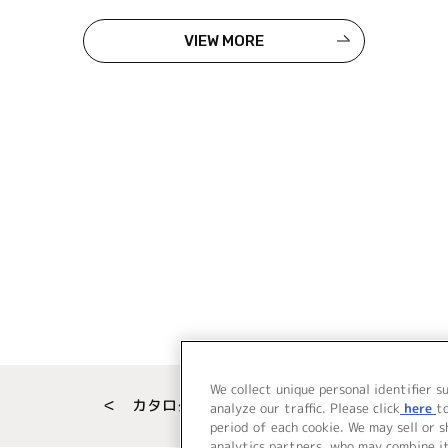
VIEW MORE
We collect unique personal identifier s
＜ カタログサイト トップページへ
analyze our traffic. Please click
here
t
period of each cookie. We may sell or 
analytics partners, who may combine i