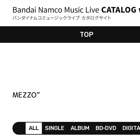
TOP
MEZZO”
ALL
SINGLE
ALBUM
BD•DVD
DIGIT