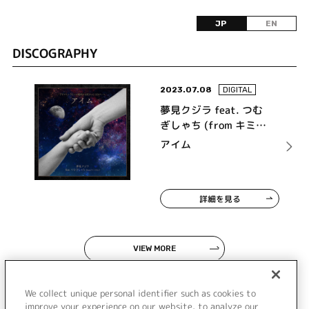
JP
EN
DISCOGRAPHY
2023.07.08
DIGITAL
夢見クジラ feat. つむ
ぎしゃち (from キミの
ね)
アイム
詳細を見る
VIEW MORE
We collect unique personal identifier such as cookies to
improve your experience on our website, to analyze our