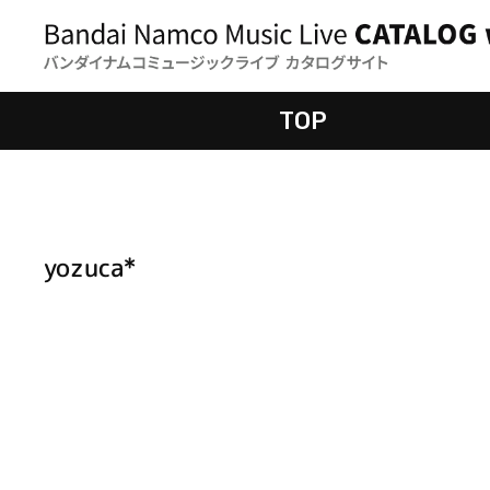
TOP
yozuca*