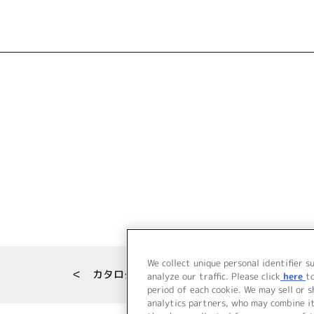
We collect unique personal identifier s
＜ カタログサイト トップページへ
analyze our traffic. Please click
here
t
period of each cookie. We may sell or 
analytics partners, who may combine i