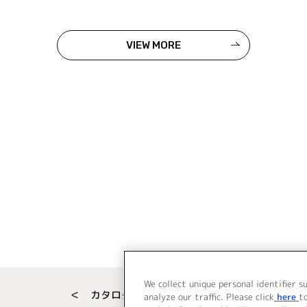
VIEW MORE
We collect unique personal identifier s
＜ カタログサイト トップページへ
analyze our traffic. Please click
here
t