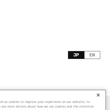
JP
EN
uch as cookies to improve your experience on our website, to
o see more details about how we use cookies and the retention