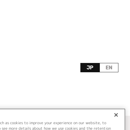
JP
EN
uch as cookies to improve your experience on our website, to
o see more details about how we use cookies and the retention