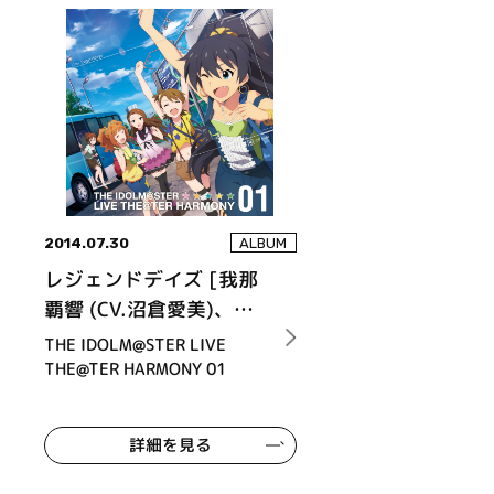
2014.07.30
ALBUM
レジェンドデイズ [我那
覇響 (CV.沼倉愛美)、秋
月律子 (CV.若林直美)、
THE IDOLM@STER LIVE
高槻やよい (CV.仁後真耶
THE@TER HARMONY 01
子)、双海亜美 (CV.下田
麻美)、水瀬伊織 (CV.釘
詳細を見る
宮理恵)]