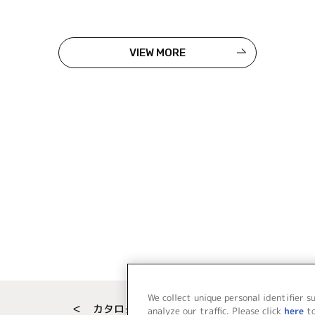
VIEW MORE
We collect unique personal identifier s
＜ カタログサイト トップページへ
analyze our traffic. Please click
here
t