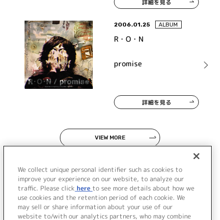
詳細を見る
したら日記の音楽だっ
た件」
2006.01.25
ALBUM
R・O・N
promise
詳細を見る
VIEW MORE
We collect unique personal identifier such as cookies to
improve your experience on our website, to analyze our
traffic. Please click
here
to see more details about how we
use cookies and the retention period of each cookie. We
JP
EN
may sell or share information about your use of our
website to/with our analytics partners, who may combine