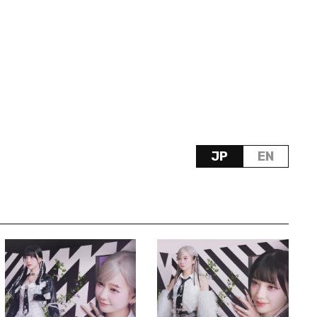
JP
EN