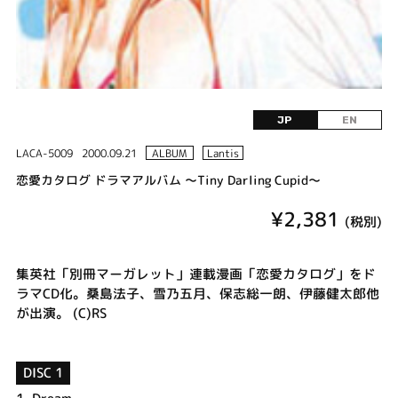
JP
EN
LACA-5009
2000.09.21
ALBUM
Lantis
恋愛カタログ ドラマアルバム ～Tiny Darling Cupid～
¥2,381
(税別)
集英社「別冊マーガレット」連載漫画「恋愛カタログ」をド
ラマCD化。桑島法子、雪乃五月、保志総一朗、伊藤健太郎他
が出演。 (C)RS
DISC 1