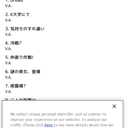
1.
Dream
V.A.
2.
K大学にて
V.A.
3.
気持ちのすれ違い
V.A.
4.
冷戦?
V.A.
5.
仲直り作戦!
V.A.
6.
謎の美女、登場
V.A.
7.
修羅場?
V.A.
8.
二人の距離は･･･
V.A.
We collect unique personal identifier such as cookies to
9.
いつもの感じで
improve your experience on our website, to analyze our
V.A.
traffic. Please click
here
to see more details about how we