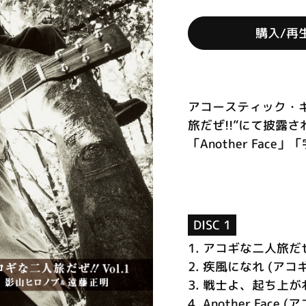
購入/再
アコースティック・
旅だぜ!!”にて披露
「Another Fac
DISC 1
1.
アコギな二人旅だぜ
2.
疾風になれ (アコギな
3.
戦士よ、起ち上がれ！
4.
Another Face 