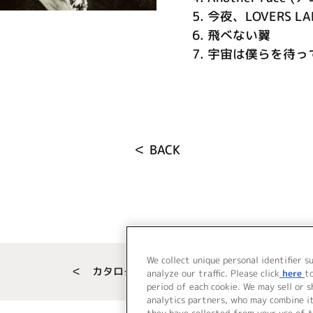
5.
今夜、LOVERS LA
6.
飛べない翼
7.
宇宙は僕らを待っ
＜ BACK
We collect unique personal identifier s
＜ カタログサイト トップページへ
analyze our traffic. Please click
here
t
period of each cookie. We may sell or 
analytics partners, who may combine i