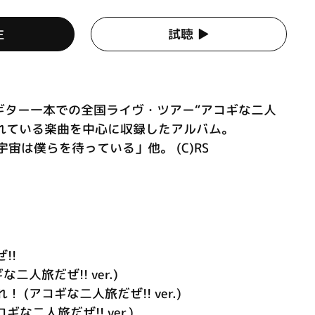
生
試聴 ▶︎
ギター一本での全国ライヴ・ツアー“アコギな二人
されている楽曲を中心に収録したアルバム。
e」「宇宙は僕らを待っている」他。 (C)RS
!!
二人旅だぜ!! ver.)
 (アコギな二人旅だぜ!! ver.)
(アコギな二人旅だぜ!! ver.)