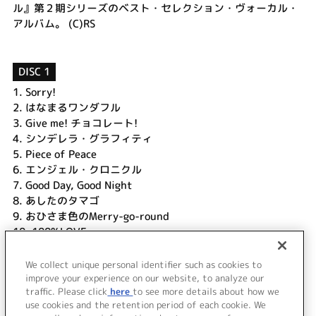
ル』第２期シリーズのベスト・セレクション・ヴォーカル・
アルバム。 (C)RS
DISC 1
1.
Sorry!
2.
はなまるワンダフル
3.
Give me! チョコレート!
4.
シンデレラ・グラフィティ
5.
Piece of Peace
6.
エンジェル・クロニクル
7.
Good Day, Good Night
8.
あしたのタマゴ
9.
おひさま色のMerry-go-round
10.
100%LOVE
11.
まっしぐら
12.
Lunch Boxいっぱいの愛
We collect unique personal identifier such as cookies to
13.
ギャラクシー★Bang! Bang! (おきらくver.)
improve your experience on our website, to analyze our
traffic. Please click
here
to see more details about how we
use cookies and the retention period of each cookie. We