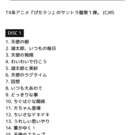
TX系アニメ『ぴたテン』のサントラ盤第１弾。 (C)RS
DISC 1
1.
天使の朝
2.
湖太郎、いつもの毎日
3.
天使の飛翔
4.
わいわいで行こう
5.
湖太郎と美紗
6.
天使のラグタイム
7.
回想
8.
いつも大あわて
9.
どっきりな事
10.
ちぐはぐな関係
11.
大ちゃん登場
12.
ちいさなドキドキ
13.
うれしい思いやり
14.
薫がゆく！
15.
天使のスキップ