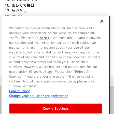
16.
楽しくて毎日
17.
めでたし
18.
次回は...
19.
Wake up Angel ～ねがいましては∞ (無限)なり～ (TVサ
イズ)
We collect unique personal identifier such as cookies to
improve your experience on our website, to analyze our
20.
ちいさなまほう (TVサイズ)
traffic. Please click
here
to see more details about how we
use cookies and the retention period of each cookie. We
＜ BACK
may sell or share information about your use of our
website to/with our analytics partners, who may combine
it with other information that you have provided to them
or that they have collected from your use of their
services. However, we do not set and use cookies for our
users under 16 years of age. Please click “Reject All
Cookies” if you are under the age of 16 or to reject all
＜ カタログサイト トップページへ
cookies. To customize your cookie settings, please click
“Cookie Settings”.
Cookie Policy
Change your sell or share preference
お問い合わせ
Cookie Settings
サイト利用について