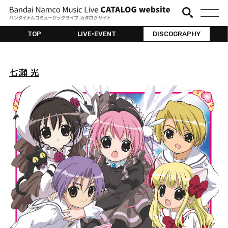
TOP
LIVE•EVENT
DISCOGRAPHY
七瀬 光