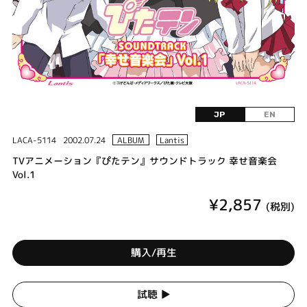
JP
EN
LACA-5114
2002.07.24
ALBUM
Lantis
TVアニメーション『ぴたテン』サウンドトラック 幸せ音楽会
Vol.1
¥2,857
(税別)
購入/再生
試聴 ▶︎