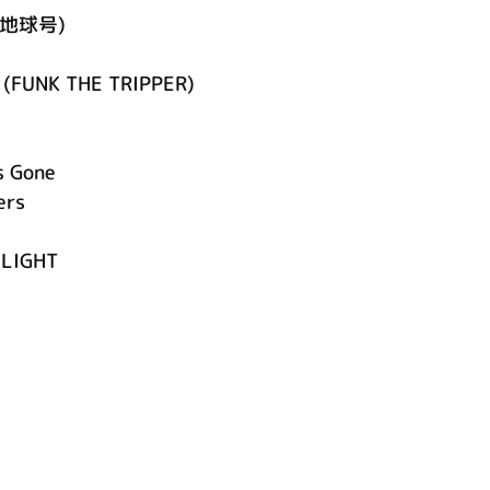
宙船地球号)
g
 (FUNK THE TRIPPER)
is Gone
ers
 LIGHT