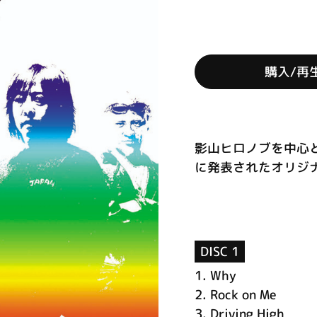
購入/再
影山ヒロノブを中心と
に発表されたオリジナル
DISC 1
1.
Why
2.
Rock on Me
3.
Driving High