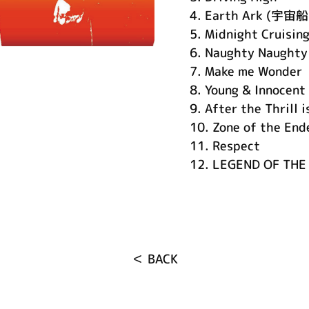
4.
Earth Ark (宇
5.
Midnight Cruisin
6.
Naughty Naughty
7.
Make me Wonder
8.
Young & Innocent
9.
After the Thrill 
10.
Zone of the End
11.
Respect
12.
LEGEND OF THE
＜ BACK