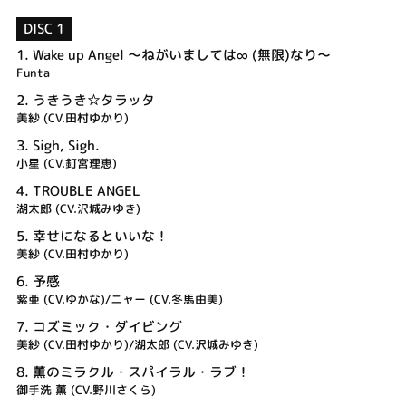
DISC 1
1.
Wake up Angel ～ねがいましては∞ (無限)なり～
Funta
2.
うきうき☆タラッタ
美紗 (CV.田村ゆかり)
3.
Sigh, Sigh.
小星 (CV.釘宮理恵)
4.
TROUBLE ANGEL
湖太郎 (CV.沢城みゆき)
5.
幸せになるといいな！
美紗 (CV.田村ゆかり)
6.
予感
紫亜 (CV.ゆかな)/ニャー (CV.冬馬由美)
7.
コズミック・ダイビング
美紗 (CV.田村ゆかり)/湖太郎 (CV.沢城みゆき)
8.
薫のミラクル・スパイラル・ラブ！
御手洗 薫 (CV.野川さくら)