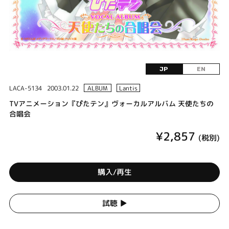
JP
EN
LACA-5134
2003.01.22
ALBUM
Lantis
TVアニメーション『ぴたテン』ヴォーカルアルバム 天使たちの
合唱会
¥2,857
(税別)
購入/再生
試聴 ▶︎