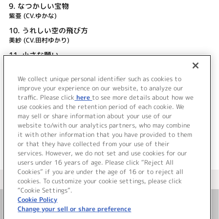
9.
なつかしい宝物
紫亜 (CV.ゆかな)
10.
うれしい空の飛び方
美紗 (CV.田村ゆかり)
11.
小さな願い
小星 (CV.釘宮理恵)
We collect unique personal identifier such as cookies to
12.
ちいさなまほう
improve your experience on our website, to analyze our
湖太郎 (CV.沢城みゆき)
traffic. Please click
here
to see more details about how we
use cookies and the retention period of each cookie. We
＜ BACK
may sell or share information about your use of our
website to/with our analytics partners, who may combine
it with other information that you have provided to them
or that they have collected from your use of their
services. However, we do not set and use cookies for our
users under 16 years of age. Please click “Reject All
Cookies” if you are under the age of 16 or to reject all
＜ カタログサイト トップページへ
cookies. To customize your cookie settings, please click
“Cookie Settings”.
Cookie Policy
Change your sell or share preference
お問い合わせ