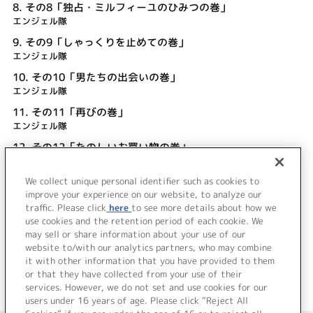
8.
その8「独占・ミルフィーユのひみつの巻」
エンジェル隊
9.
その9「しゃっくりを止めての巻」
エンジェル隊
10.
その10「男たちの出会いの巻」
エンジェル隊
11.
その11「再びの巻」
エンジェル隊
12.
その12「たのしいお買い物の巻」
エンジェル隊
We collect unique personal identifier such as cookies to
13.
その13「仲が良いほどケンカする?の巻」
improve your experience on our website, to analyze our
エンジェル隊
traffic. Please click
here
to see more details about how we
use cookies and the retention period of each cookie. We
＜ BACK
may sell or share information about your use of our
website to/with our analytics partners, who may combine
it with other information that you have provided to them
or that they have collected from your use of their
services. However, we do not set and use cookies for our
users under 16 years of age. Please click “Reject All