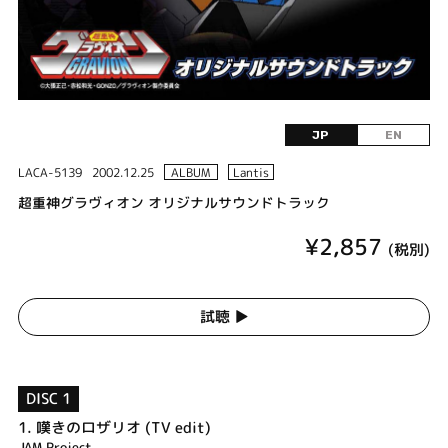
JP
EN
LACA-5139
2002.12.25
ALBUM
Lantis
超重神グラヴィオン オリジナルサウンドトラック
¥2,857
(税別)
試聴 ▶︎
DISC 1
1.
嘆きのロザリオ (TV edit)
JAM Project