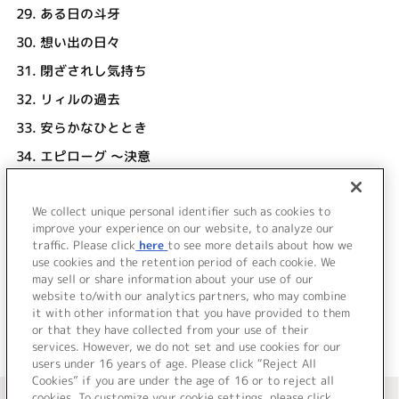
29.
ある日の斗牙
30.
想い出の日々
31.
閉ざされし気持ち
32.
リィルの過去
33.
安らかなひととき
34.
エピローグ ～決意
35.
心、ひとつに……
We collect unique personal identifier such as cookies to
36.
WISH (TV edit)
improve your experience on our website, to analyze our
YURIA
traffic. Please click
here
to see more details about how we
use cookies and the retention period of each cookie. We
＜ BACK
may sell or share information about your use of our
website to/with our analytics partners, who may combine
it with other information that you have provided to them
or that they have collected from your use of their
services. However, we do not set and use cookies for our
users under 16 years of age. Please click “Reject All
Cookies” if you are under the age of 16 or to reject all
＜ カタログサイト トップページへ
cookies. To customize your cookie settings, please click