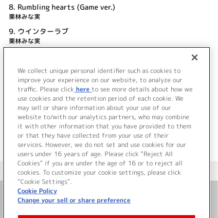
8.
Rumbling hearts (Game ver.)
栗林みな実
9.
ウインターラブ
栗林みな実
10.
白陵大学付属柊学園校歌
We collect unique personal identifier such as cookies to
11.
Rumbling hearts (Acoustic ver.)
improve your experience on our website, to analyze our
涼宮 遙 (CV.栗林みな実)
traffic. Please click
here
to see more details about how we
use cookies and the retention period of each cookie. We
＜ BACK
may sell or share information about your use of our
website to/with our analytics partners, who may combine
it with other information that you have provided to them
or that they have collected from your use of their
services. However, we do not set and use cookies for our
users under 16 years of age. Please click “Reject All
Cookies” if you are under the age of 16 or to reject all
＜ カタログサイト トップページへ
cookies. To customize your cookie settings, please click
“Cookie Settings”.
Cookie Policy
Change your sell or share preference
お問い合わせ