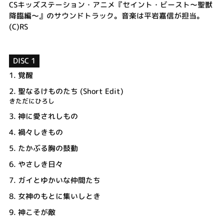
CSキッズステーション・アニメ『セイント・ビースト～聖獣
降臨編～』のサウンドトラック。音楽は平岩嘉信が担当。
(C)RS
DISC 1
1.
覚醒
2.
聖なるけものたち (Short Edit)
きただにひろし
3.
神に愛されしもの
4.
禍々しきもの
5.
たかぶる胸の鼓動
6.
やさしき日々
7.
ガイとゆかいな仲間たち
8.
女神のもとに集いしとき
9.
神こそが敵