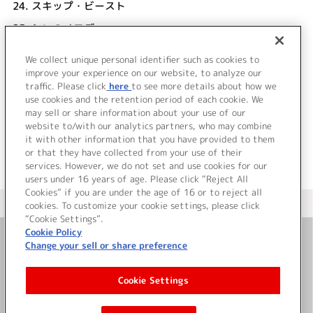
24.
スキップ・ビースト
25.
シンのメロディ
26.
楽園を夢みて
We collect unique personal identifier such as cookies to
27.
Trailer
improve your experience on our website, to analyze our
traffic. Please click
here
to see more details about how we
use cookies and the retention period of each cookie. We
＜ BACK
may sell or share information about your use of our
website to/with our analytics partners, who may combine
it with other information that you have provided to them
or that they have collected from your use of their
services. However, we do not set and use cookies for our
users under 16 years of age. Please click “Reject All
Cookies” if you are under the age of 16 or to reject all
＜ カタログサイト トップページへ
cookies. To customize your cookie settings, please click
“Cookie Settings”.
Cookie Policy
Change your sell or share preference
お問い合わせ
Cookie Settings
サイト利用について