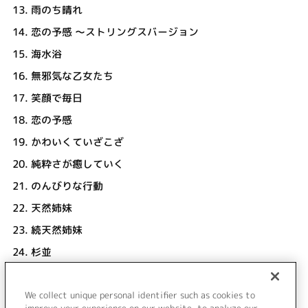
13.
雨のち晴れ
14.
恋の予感 ～ストリングスバージョン
15.
海水浴
16.
無邪気な乙女たち
17.
笑顔で毎日
18.
恋の予感
19.
かわいくていざこざ
20.
純粋さが癒していく
21.
のんびりな行動
22.
天然姉妹
23.
続天然姉妹
24.
杉並
25.
特別な予感
We collect unique personal identifier such as cookies to
26.
未来へのMelody [TVedit]