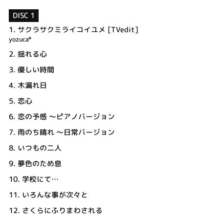
DISC 1
1.
サクラサクミライコイユメ [TVedit]
yozuca*
2.
揺れる心
3.
優しい時間
4.
木漏れ日
5.
恋心
6.
恋の予感 ～ピアノバージョン
7.
雨のち晴れ ～日常バージョン
8.
いつもの二人
9.
夢色のため息
10.
学校にて…
11.
いろんな事が次々と
12.
さくらにふりまわされる