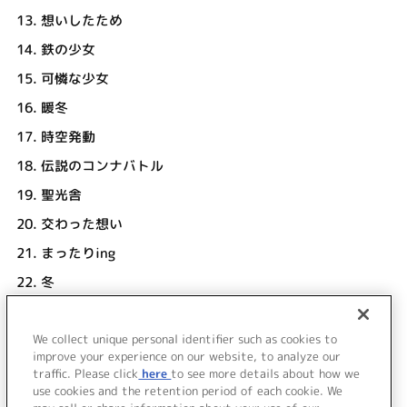
13.
想いしたため
14.
鉄の少女
15.
可憐な少女
16.
暖冬
17.
時空発動
18.
伝説のコンナバトル
19.
聖光舎
20.
交わった想い
21.
まったりing
22.
冬
23.
K・I・S・S ～Kissing Missing Mix～
We collect unique personal identifier such as cookies to
24.
1224
improve your experience on our website, to analyze our
橋本みゆき
traffic. Please click
here
to see more details about how we
use cookies and the retention period of each cookie. We