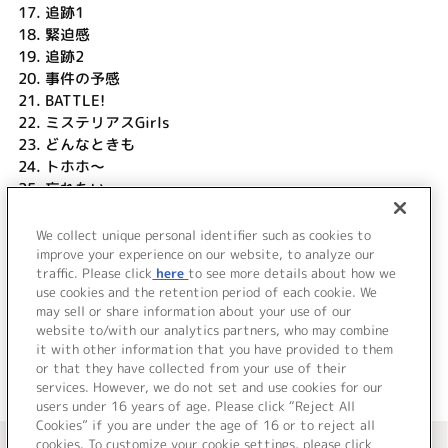
17.
追跡1
18.
緊迫感
19.
追跡2
20.
事件の予感
21.
BATTLE!
22.
ミステリアスGirls
23.
どんなときも
24.
トホホ～
25.
忘れたい
26.
任務完了
27.
明日のBlue wing (TVsize)
We collect unique personal identifier such as cookies to
28.
あなたと言う時間 (TVsize)
improve your experience on our website, to analyze our
traffic. Please click
here
to see more details about how we
use cookies and the retention period of each cookie. We
＜ BACK
may sell or share information about your use of our
website to/with our analytics partners, who may combine
it with other information that you have provided to them
or that they have collected from your use of their
services. However, we do not set and use cookies for our
users under 16 years of age. Please click “Reject All
Cookies” if you are under the age of 16 or to reject all
＜ カタログサイト トップページへ
cookies. To customize your cookie settings, please click