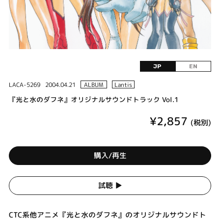
JP
EN
LACA-5269
2004.04.21
ALBUM
Lantis
『光と水のダフネ』オリジナルサウンドトラック Vol.1
¥2,857
(税別)
購入/再生
試聴 ▶︎
CTC系他アニメ『光と水のダフネ』のオリジナルサウンドト