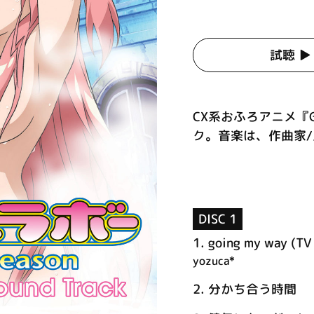
試聴 ▶︎
CX系おふろアニメ『
ク。音楽は、作曲家/上
DISC 1
1.
going my way (TV 
yozuca*
2.
分かち合う時間