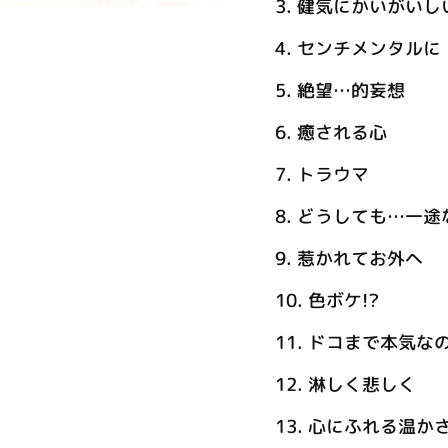
3.
健気にかいがいし
4.
センチメンタルに
5.
絶望…的妄想
6.
癒される心
7.
トラウマ
8.
どうしても…一途
9.
惹かれてお外へ
10.
色ボケ!?
11.
ドコまで本気な
12.
淋しく悲しく
13.
心にふれる温か