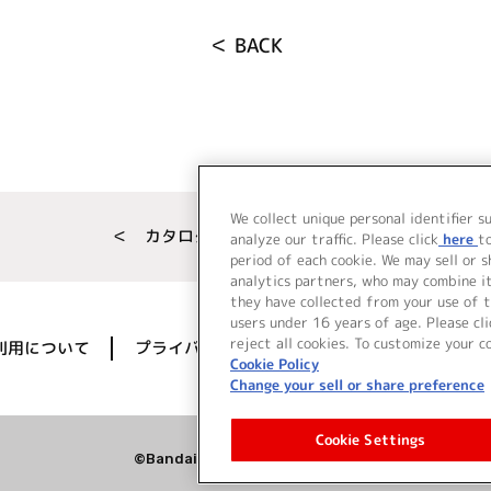
＜ BACK
We collect unique personal identifier s
＜ カタログサイト トップページへ
analyze our traffic. Please click
here
t
period of each cookie. We may sell or 
analytics partners, who may combine i
they have collected from your use of t
users under 16 years of age. Please cli
reject all cookies. To customize your c
利用について
プライバシーポリシー
著作権／肖像権に
Cookie Policy
Change your sell or share preference
Cookie Settings
©Bandai Namco Music Live Inc.