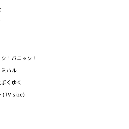
べ
！
ック！パニック！
、ミハル
上手くゆく
V size)