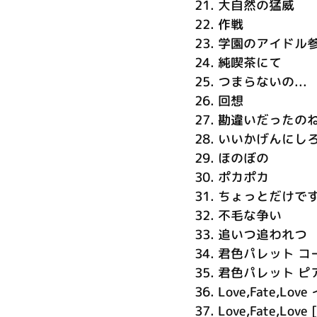
21.
大自然の猛威
22.
作戦
23.
学園のアイドル
24.
純喫茶にて
25.
つまらないの...
26.
回想
27.
勘違いだったの
28.
いいかげんにし
29.
ほのぼの
30.
ポカポカ
31.
ちょっとだけで
32.
不毛な争い
33.
追いつ追われつ
34.
君色パレット コ
35.
君色パレット ピ
36.
Love,Fate,L
37.
Love,Fate,Lov