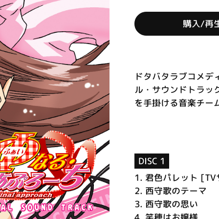
購入/再
ドタバタラブコメデ
ル・サウンドトラック
を手掛ける音楽チーム、A
DISC 1
1.
君色パレット [TV
2.
西守歌のテーマ
3.
西守歌の思い
4.
笑穂はお嬢様