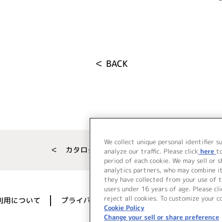
＜ BACK
We collect unique personal identifier s
＜ カタログサイト トップページへ
analyze our traffic. Please click
here
t
period of each cookie. We may sell or 
analytics partners, who may combine i
they have collected from your use of t
users under 16 years of age. Please cli
reject all cookies. To customize your c
利用について
プライバシーポリシー
著作権／肖像権に
Cookie Policy
Change your sell or share preference