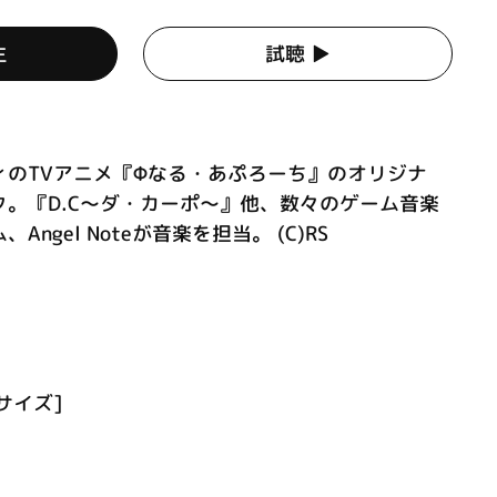
生
試聴 ▶︎
ィのTVアニメ『Φなる・あぷろーち』のオリジナ
。『D.C～ダ・カーポ～』他、数々のゲーム音楽
ngel Noteが音楽を担当。 (C)RS
サイズ]