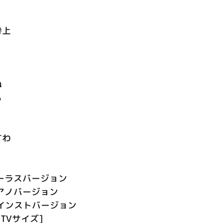
参上
ね
ろ
すわ
ーラスバージョン
アノバージョン
ove インストバージョン
e [TVサイズ]