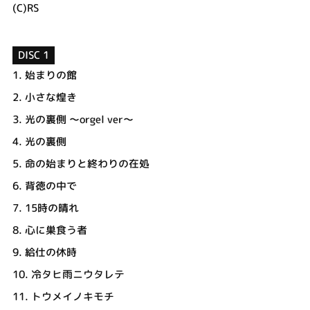
(C)RS
DISC 1
1.
始まりの館
2.
小さな煌き
3.
光の裏側 ～orgel ver～
4.
光の裏側
5.
命の始まりと終わりの在処
6.
背徳の中で
7.
15時の晴れ
8.
心に巣食う者
9.
給仕の休時
10.
冷タヒ雨ニウタレテ
11.
トウメイノキモチ