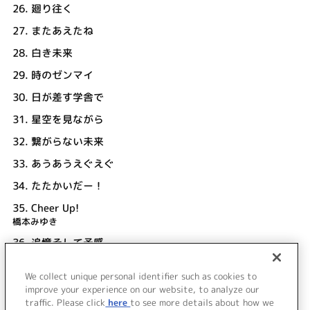
26.
廻り往く
27.
またあえたね
28.
白き未来
29.
時のゼンマイ
30.
日が差す学舎で
31.
星空を見ながら
32.
繋がらない未来
33.
あうあうえぐえぐ
34.
たたかいだー！
35.
Cheer Up!
橋本みゆき
36.
追憶そして予感
橋本みゆき
We collect unique personal identifier such as cookies to
37.
Cheer Up! ～clear sound ver～
improve your experience on our website, to analyze our
橋本みゆき
traffic. Please click
here
to see more details about how we