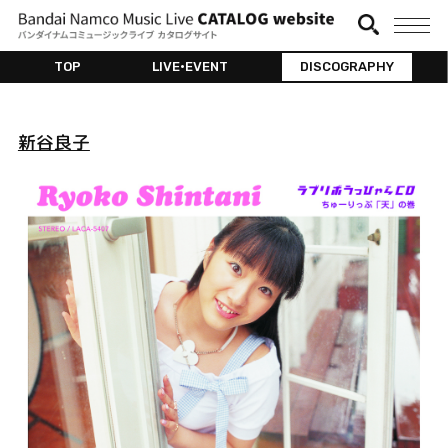
TOP
LIVE•EVENT
DISCOGRAPHY
新谷良子