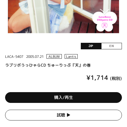
JP
EN
LACA-5407
2005.07.21
ALBUM
Lantis
ラブリボうっひゃらCD ちゅーりっぷ『天』の巻
¥1,714
(税別)
購入/再生
試聴 ▶︎