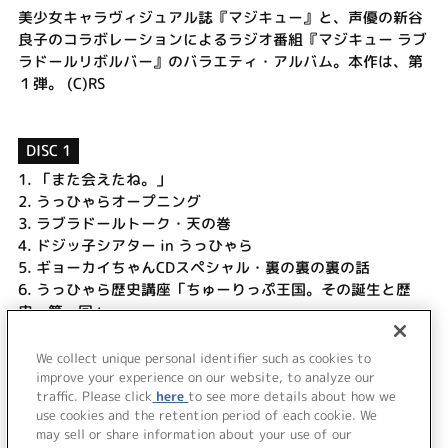
美少女キャラヴィジュアル誌『マジキュー』と、声優の新谷
良子のコラボレーションによるラジオ番組『マジキュー ラブ
ラドールリボルバー』のバラエティ・アルバム。本作は、第
１弾。 (C)RS
DISC 1
1.
「また会えたね。」
2.
うっひゃらオープニング
3.
ラブラドールトーク・天の巻
4.
ドジッ子シアター in うっひゃら
5.
ギョーカイちゃんCDスペシャル・裏の裏の裏の話
6.
うっひゃら歴史講座「ちゅーりっぷ王国。その誕生と歴
史・第一回」
7.
ファンシーフリル (Pink Electro mix)
8.
うっひゃらバイバイ
We collect unique personal identifier such as cookies to
9.
ボーナストラック 特報!「地の巻」
improve your experience on our website, to analyze our
traffic. Please click
here
to see more details about how we
use cookies and the retention period of each cookie. We
＜ BACK
may sell or share information about your use of our