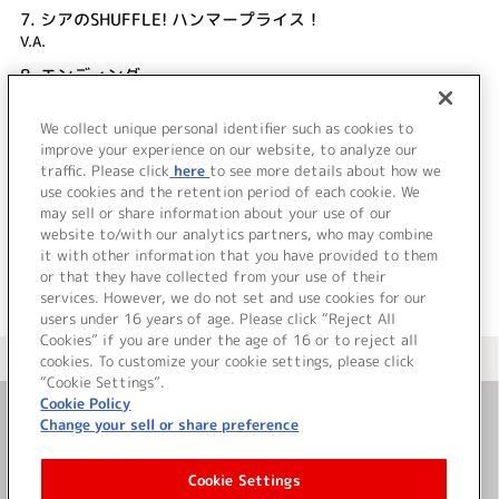
7.
シアのSHUFFLE! ハンマープライス！
V.A.
8.
エンディング
V.A.
We collect unique personal identifier such as cookies to
9.
おまけ・キャストフリートーク
improve your experience on our website, to analyze our
V.A.
traffic. Please click
here
to see more details about how we
use cookies and the retention period of each cookie. We
＜ BACK
may sell or share information about your use of our
website to/with our analytics partners, who may combine
it with other information that you have provided to them
or that they have collected from your use of their
services. However, we do not set and use cookies for our
users under 16 years of age. Please click “Reject All
Cookies” if you are under the age of 16 or to reject all
＜ カタログサイト トップページへ
cookies. To customize your cookie settings, please click
“Cookie Settings”.
Cookie Policy
Change your sell or share preference
お問い合わせ
Cookie Settings
サイト利用について