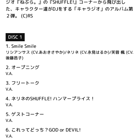
ジオ『ねぶら。』の『SHUFFLE!』コーナーから飛び出し
た、キャラクター達がDJをする「キャラジオ」のアルバム第
２弾。 (C)RS
DISC 1
1.
Smile Smile
リシアンサス (CV.あおきさやか)/ネリネ (CV.永見はるか)/芙蓉 楓 (CV.
後藤邑子)
2.
オープニング
V.A.
3.
フリートーク
V.A.
4.
ネリネのSHUFFLE! ハンマープライス！
V.A.
5.
ゲストコーナー
V.A.
6.
これってどっち？GOD or DEVIL!
V.A.