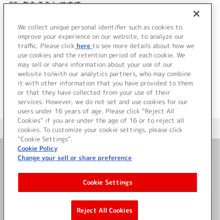
35.
あたふたしてます
36.
ぐだぐだしてます
37.
兵隊のオルゴール
We collect unique personal identifier such as cookies to
38.
また来週ね
improve your experience on our website, to analyze our
traffic. Please click
here
to see more details about how we
use cookies and the retention period of each cookie. We
＜ BACK
may sell or share information about your use of our
website to/with our analytics partners, who may combine
it with other information that you have provided to them
or that they have collected from your use of their
services. However, we do not set and use cookies for our
users under 16 years of age. Please click “Reject All
Cookies” if you are under the age of 16 or to reject all
＜ カタログサイト トップページへ
cookies. To customize your cookie settings, please click
“Cookie Settings”.
Cookie Policy
Change your sell or share preference
お問い合わせ
Cookie Settings
サイト利用について
Reject All Cookies