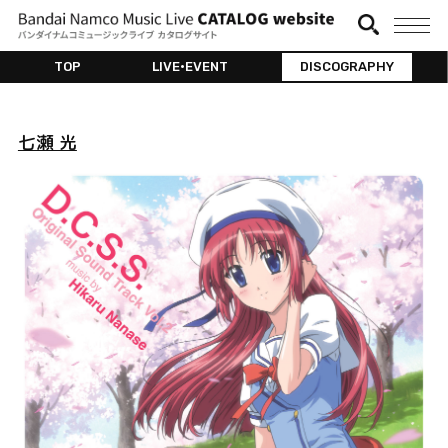
TOP
LIVE•EVENT
DISCOGRAPHY
七瀬 光