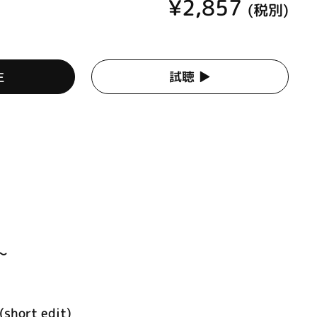
¥2,857
(税別)
生
試聴 ▶︎
～
(short edit)