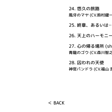
24.
悠久の旅路
風牙のマヤ (CV.鈴村健一
25.
終章、あるいは
26.
天上のハーモニ
27.
心の帰る場所 (shor
青龍のゴウ (CV.森川智之
28.
囚われの天使
神官パンドラ (CV.福山 
＜ BACK