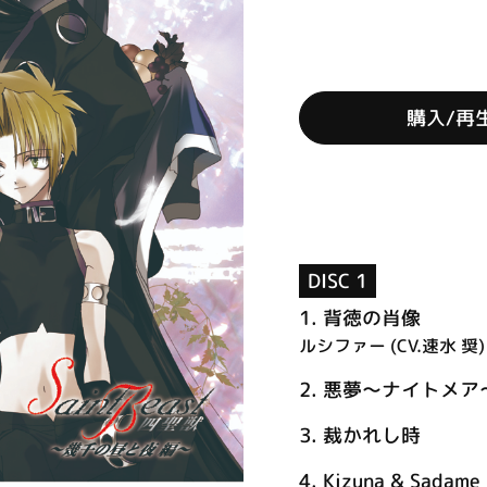
購入/再
DISC 1
1.
背徳の肖像
ルシファー (CV.速水 奨)
2.
悪夢～ナイトメア
3.
裁かれし時
4.
Kizuna & Sadame 