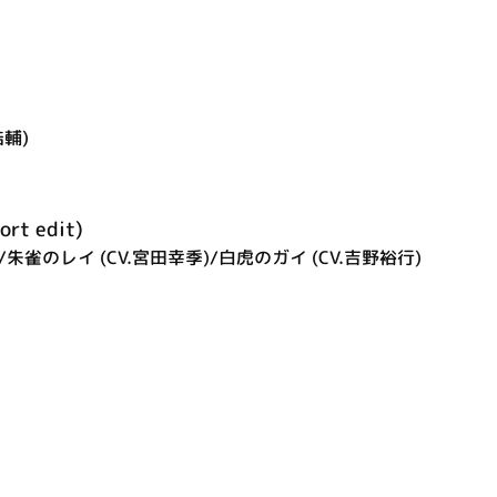
浩輔)
t edit)
)/朱雀のレイ (CV.宮田幸季)/白虎のガイ (CV.吉野裕行)