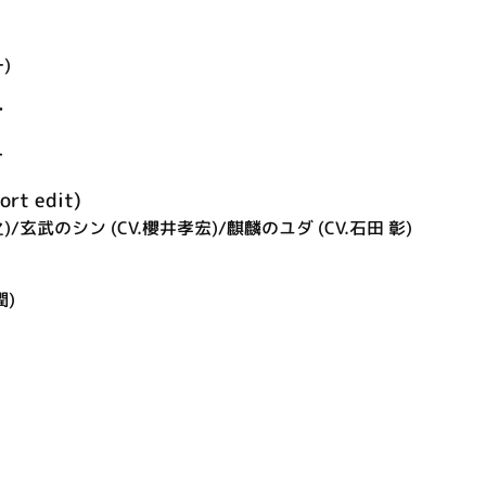
)
…
ー
t edit)
)/玄武のシン (CV.櫻井孝宏)/麒麟のユダ (CV.石田 彰)
潤)