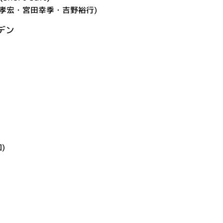
井孝宏・宮田幸季・吉野裕行)
デン
)