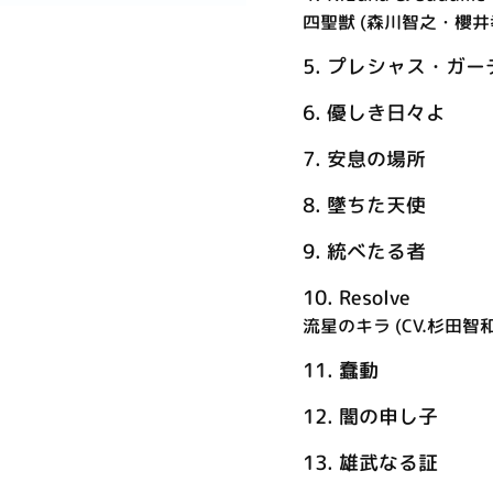
四聖獣 (森川智之・櫻
5.
プレシャス・ガー
6.
優しき日々よ
7.
安息の場所
8.
墜ちた天使
9.
統べたる者
10.
Resolve
流星のキラ (CV.杉田智和
11.
蠢動
12.
闇の申し子
13.
雄武なる証