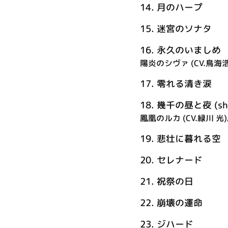
14.
月のハープ
15.
迷宮のソナタ
16.
永久のいましめ
陽炎のシヴァ (CV.鳥海
17.
零れる清き涙
18.
幾千の昼と夜 (shor
鳳凰のルカ (CV.緑川 光
19.
悲壮に暮れる空
20.
セレナード
21.
祝祭の日
22.
崩壊の運命
23.
ジハード