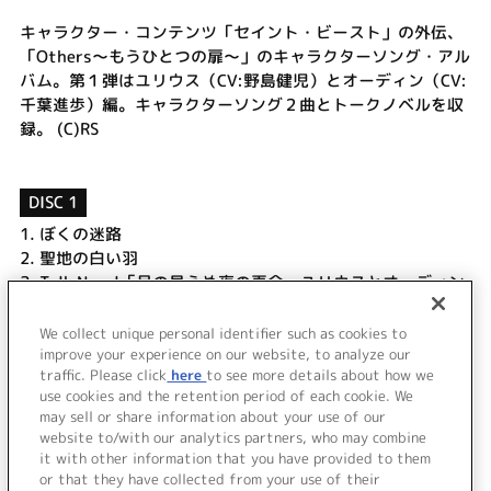
キャラクター・コンテンツ「セイント・ビースト」の外伝、
「Others～もうひとつの扉～」のキャラクターソング・アル
バム。第１弾はユリウス（CV:野島健児）とオーディン（CV:
千葉進歩）編。キャラクターソング２曲とトークノベルを収
録。 (C)RS
DISC 1
1.
ぼくの迷路
2.
聖地の白い羽
3.
Talk Novel「月の見えぬ夜の再会～ユリウスとオーディン
～」
4.
ぼくの迷路 (off vocal)
We collect unique personal identifier such as cookies to
5.
聖地の白い羽 (off vocal)
improve your experience on our website, to analyze our
traffic. Please click
here
to see more details about how we
use cookies and the retention period of each cookie. We
＜ BACK
may sell or share information about your use of our
website to/with our analytics partners, who may combine
it with other information that you have provided to them
or that they have collected from your use of their