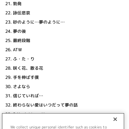
21.
勃発
22.
詠伝悲哀
23.
砂のように…夢のように…
24.
夢の後
25.
最終段階
26.
ATW
27.
ふ・た・り
28.
咲く花、散る花
29.
手を伸ばす僕
30.
さよなら
31.
信じていれば…
32.
終わらない愛はいつだって夢の話
33.
2 Much I Love You
34.
which A or B?
We collect unique personal identifier such as cookies to