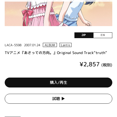
JP
EN
LACA-5598
2007.01.24
ALBUM
Lantis
TVアニメ『あさっての方向。』Original Sound Track“truth”
¥2,857
(税別)
購入/再生
試聴 ▶︎