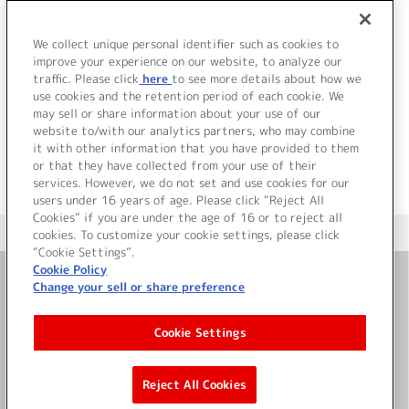
40.
コマクサの花
41.
スイートホームソング (TV size)
42.
Summer Fantasy I
We collect unique personal identifier such as cookies to
43.
眼差し
improve your experience on our website, to analyze our
traffic. Please click
here
to see more details about how we
use cookies and the retention period of each cookie. We
＜ BACK
may sell or share information about your use of our
website to/with our analytics partners, who may combine
it with other information that you have provided to them
or that they have collected from your use of their
services. However, we do not set and use cookies for our
users under 16 years of age. Please click “Reject All
Cookies” if you are under the age of 16 or to reject all
＜ カタログサイト トップページへ
cookies. To customize your cookie settings, please click
“Cookie Settings”.
Cookie Policy
Change your sell or share preference
お問い合わせ
Cookie Settings
サイト利用について
Reject All Cookies
©Bandai Namco Music Live Inc.