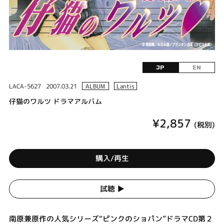
JP
EN
LACA-5627
2007.03.21
ALBUM
Lantis
仔猫のワルツ ドラマアルバム
¥2,857
(税別)
購入/再生
試聴 ▶︎
南原兼原作の人気シリーズ“ピンクのショパン”ドラマCD第２