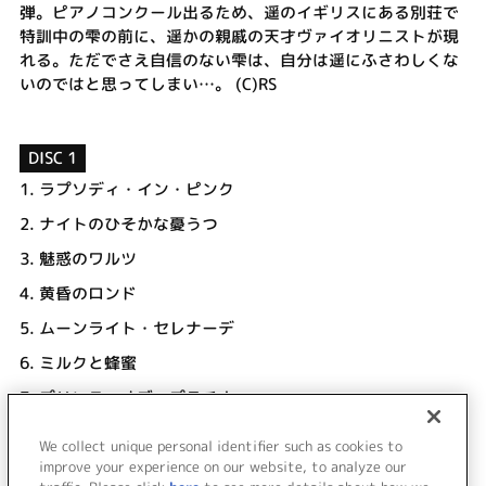
弾。ピアノコンクール出るため、遥のイギリスにある別荘で
特訓中の雫の前に、遥かの親戚の天才ヴァイオリニストが現
れる。ただでさえ自信のない雫は、自分は遥にふさわしくな
いのではと思ってしまい…。 (C)RS
DISC 1
1.
ラプソディ・イン・ピンク
2.
ナイトのひそかな憂うつ
3.
魅惑のワルツ
4.
黄昏のロンド
5.
ムーンライト・セレナーデ
6.
ミルクと蜂蜜
7.
プリンス・オブ・プラチナ
8.
あなたが欲しい
We collect unique personal identifier such as cookies to
9.
キャストロール
improve your experience on our website, to analyze our