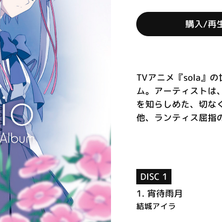
購入/再
TVアニメ『sola
ム。アーティストは
を知らしめた、切なく
他、ランティス屈指の歌
DISC 1
1.
宵待雨月
結城アイラ