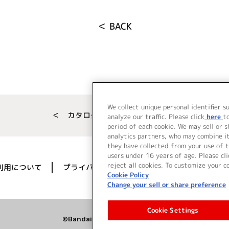
＜ BACK
We collect unique personal identifier s
＜ カタログサイト トップページへ
analyze our traffic. Please click
here
t
period of each cookie. We may sell or 
analytics partners, who may combine i
they have collected from your use of t
users under 16 years of age. Please cli
reject all cookies. To customize your c
利用について
プライバシーポリシー
著作権／肖像権に
Cookie Policy
Change your sell or share preference
Cookie Settings
©Bandai Namco Music Live Inc.