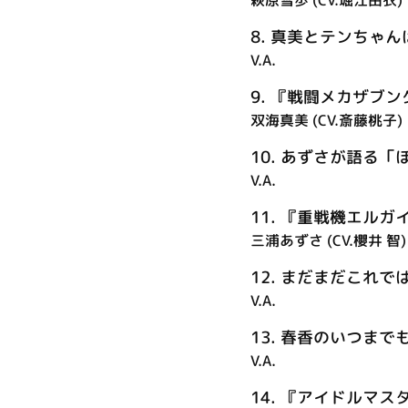
8.
真美とテンちゃん
V.A.
9.
『戦闘メカザブン
双海真美 (CV.斎藤桃子)
10.
あずさが語る「
V.A.
11.
『重戦機エルガイム』
三浦あずさ (CV.櫻井 智)
12.
まだまだこれでは
V.A.
13.
春香のいつまで
V.A.
14.
『アイドルマスター