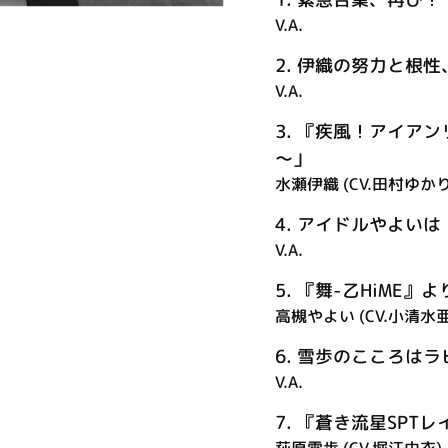
V.A.
2.
伊織の努力と根性
V.A.
3.
『疾風！アイアン
～」
水瀬伊織 (CV.田村ゆかり
4.
アイドルやよいは
V.A.
5.
『舞-乙HiME』より
高槻やよい (CV.小清水
6.
雪歩のこころはラ
V.A.
7.
『蒼き流星SPTレイ
萩原雪歩 (CV.堀江由衣)