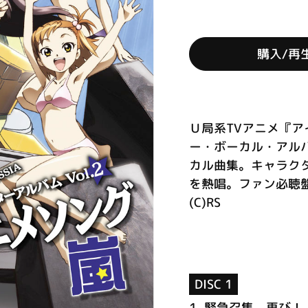
購入/再
Ｕ局系TVアニメ『アイ
ー・ボーカル・アル
カル曲集。キャラク
を熱唱。ファン必聴
(C)RS
DISC 1
1.
緊急召集、再び！