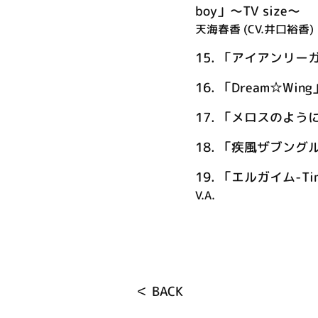
boy」～TV size～
天海春香 (CV.井口裕香)
15.
「アイアンリー
16.
「Dream☆Win
17.
「メロスのように-
18.
「疾風ザブング
19.
「エルガイム-Time
V.A.
＜ BACK