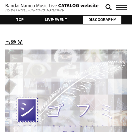
TOP
LIVE•EVENT
DISCOGRAPHY
七瀬 光