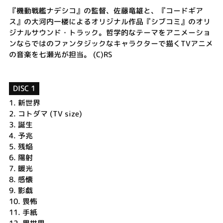
『機動戦艦ナデシコ』の監督、佐藤竜雄と、『コードギア
ス』の大河内一楼によるオリジナル作品『シブコミ』のオリ
ジナルサウンド・トラック。哲学的なテーマをアニメーショ
ンならではのファンタジックなキャラクターで描くTVアニメ
の音楽を七瀬光が担当。 (C)RS
DISC 1
1.
新世界
2.
コトダマ (TV size)
3.
誕生
4.
予兆
5.
残焔
6.
陽射
7.
暖光
8.
感懐
9.
影戯
10.
畏怖
11.
手紙