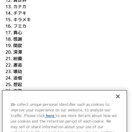
12.
異世界
13.
カナカ
14.
チアキ
15.
キラメキ
16.
フミカ
17.
真心
18.
感謝
19.
閑寂
20.
深潭
21.
紛擾
22.
邂逅
23.
壊劫
24.
追惜
25.
想起
26.
文歌
27.
氷解
28.
真景
We collect unique personal identifier such as cookies to
improve your experience on our website, to analyze our
29.
Chain (OST Ver.)
traffic. Please click
here
to see more details about how we
use cookies and the retention period of each cookie. We
＜ BACK
may sell or share information about your use of our