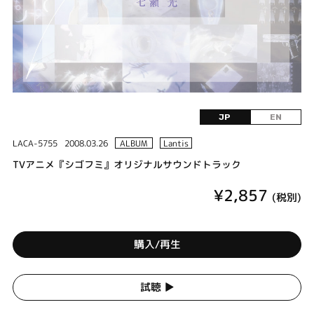
JP
EN
LACA-5755
2008.03.26
ALBUM
Lantis
TVアニメ『シゴフミ』オリジナルサウンドトラック
¥2,857
(税別)
購入/再生
試聴 ▶︎