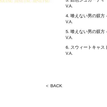
V.A.
4.
喰えない男の躾方 -
V.A.
5.
喰えない男の躾方 -
V.A.
6.
スウィートキャス
V.A.
＜ BACK