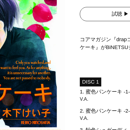
試聴 ▶︎
コアマガジン『dra
ケーキ』がBiNETSU
DISC 1
1.
蜜色パンケーキ -1-
V.A.
2.
蜜色パンケーキ -2-
V.A.
3.
飴色シュガーディ