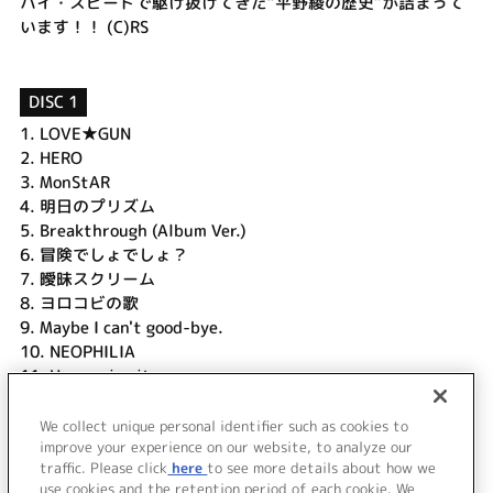
ハイ・スピードで駆け抜けてきた“平野綾の歴史”が詰まって
います！！ (C)RS
DISC 1
1.
LOVE★GUN
2.
HERO
3.
MonStAR
4.
明日のプリズム
5.
Breakthrough (Album Ver.)
6.
冒険でしょでしょ？
7.
曖昧スクリーム
8.
ヨロコビの歌
9.
Maybe I can't good-bye.
10.
NEOPHILIA
11.
Harmonia vita
12.
For you
13.
星のカケラ
We collect unique personal identifier such as cookies to
14.
RIOT GIRL
improve your experience on our website, to analyze our
traffic. Please click
here
to see more details about how we
use cookies and the retention period of each cookie. We