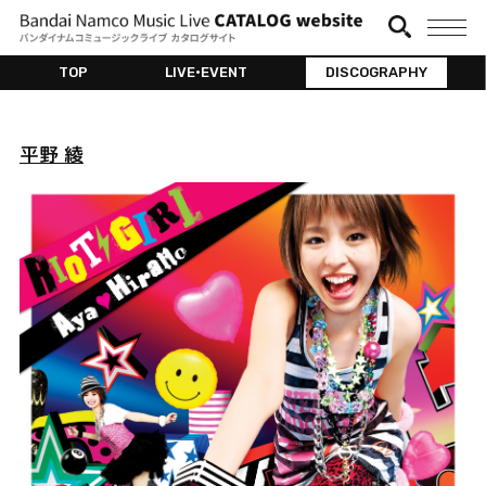
TOP
LIVE•EVENT
DISCOGRAPHY
平野 綾