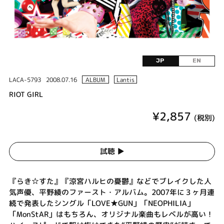
JP
EN
LACA-5793
2008.07.16
ALBUM
Lantis
RIOT GIRL
¥2,857
(税別)
試聴 ▶︎
『らき☆すた』『涼宮ハルヒの憂鬱』などでブレイクした人
気声優、平野綾のファースト・アルバム。2007年に３ヶ月連
続で発表したシングル「LOVE★GUN」「NEOPHILIA」
「MonStAR」はもちろん、オリジナル楽曲もレベルが高い！