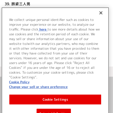
39.
旅姿三人男
宇崎竜童
40.
流れ ※ボーナストラック
We collect unique personal identifier such as cookies to
41.
鎌倉 (祭り囃子) ※ボーナストラック
improve your experience on our website, to analyze our
traffic. Please click
here
to see more details about how we
use cookies and the retention period of each cookie. We
＜ BACK
may sell or share information about your use of our
website to/with our analytics partners, who may combine
it with other information that you have provided to them
or that they have collected from your use of their
services. However, we do not set and use cookies for our
users under 16 years of age. Please click “Reject All
Cookies” if you are under the age of 16 or to reject all
＜ カタログサイト トップページへ
cookies. To customize your cookie settings, please click
“Cookie Settings”.
Cookie Policy
Change your sell or share preference
お問い合わせ
Cookie Settings
サイト利用について