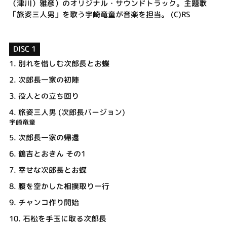
（津川）雅彦）のオリジナル・サウンドトラック。主題歌
「旅姿三人男」を歌う宇崎竜童が音楽を担当。 (C)RS
DISC 1
1.
別れを惜しむ次郎長とお蝶
2.
次郎長一家の初陣
3.
役人との立ち回り
4.
旅姿三人男 (次郎長バージョン)
宇崎竜童
5.
次郎長一家の帰還
6.
鶴吉とおきん その1
7.
幸せな次郎長とお蝶
8.
腹を空かした相撲取り一行
9.
チャンコ作り開始
10.
石松を手玉に取る次郎長