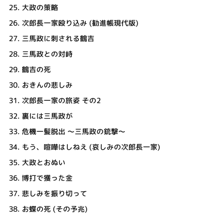
25.
大政の策略
26.
次郎長一家殴り込み (勧進帳現代版)
27.
三馬政に刺される鶴吉
28.
三馬政との対峙
29.
鶴吉の死
30.
おきんの悲しみ
31.
次郎長一家の旅姿 その2
32.
裏には三馬政が
33.
危機一髪脱出 ～三馬政の銃撃～
34.
もう、喧嘩はしねえ (哀しみの次郎長一家)
35.
大政とおぬい
36.
博打で獲った金
37.
悲しみを振り切って
38.
お蝶の死 (その予兆)