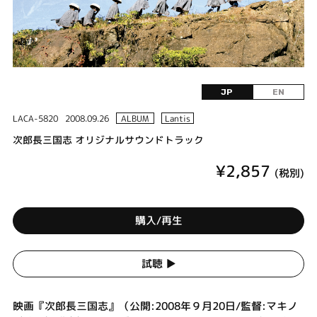
JP
EN
LACA-5820
2008.09.26
ALBUM
Lantis
次郎長三国志 オリジナルサウンドトラック
¥2,857
(税別)
購入/再生
試聴 ▶︎
映画『次郎長三国志』（公開:2008年９月20日/監督:マキノ