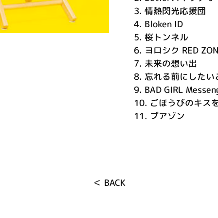
3.
情熱閃光応援団
4.
Bloken ID
5.
桜トンネル
6.
ヨロシク RED ZON
7.
未来の想い出
8.
忘れる前にしたい
9.
BAD GIRL Messen
10.
ごほうびのキス
11.
プアゾン
＜ BACK