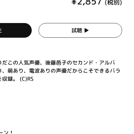
¥2,857
(税別)
生
試聴 ▶︎
りだこの人気声優、後藤邑子のセカンド・アルバ
り、萌あり、電波ありの声優だからこそできるバラ
録。 (C)RS
オーン！