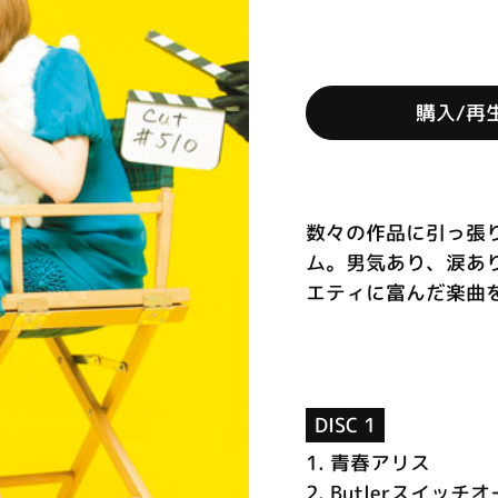
購入/再
数々の作品に引っ張
ム。男気あり、涙あ
エティに富んだ楽曲を収
DISC 1
1.
青春アリス
2.
Butlerスイッチ