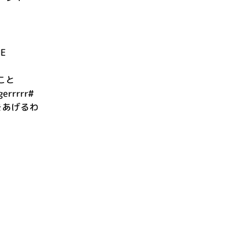
E
こと
gerrrrr#
をあげるわ