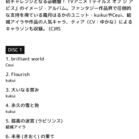
初チャレンジとなる必聴盤！ TVアニメ『テイルズ オブ ジ ア
ビス』のイメージ・アルバム。ファンタジー作品界で圧倒的
な支持を得ている霜月はるかのユニット・kuikuiやCeui、結
城アイラや作品の人気キャラ、ティア（CV：ゆかな）による
キャラソンも収録。 (C)RS
DISC 1
1.
brilliant world
Ceui
2.
Flourish
kukui
3.
大いなる営み
kukui
4.
永久の雪と咎
kukui
5.
孤高の迷宮 (ラビリンス)
結城アイラ
6.
未来 (きおく) の果て