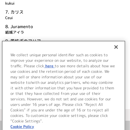
kukui
7.
カリス
Ceui
8.
Juramento
結城アイラ
9.
風紡ぎのアリア
ティア (CV.ゆかな)
We collect unique personal identifier such as cookies to
10.
Passage
improve your experience on our website, to analyze our
kukui
traffic. Please click
here
to see more details about how we
use cookies and the retention period of each cookie. We
＜ BACK
may sell or share information about your use of our
website to/with our analytics partners, who may combine
it with other information that you have provided to them
or that they have collected from your use of their
services. However, we do not set and use cookies for our
users under 16 years of age. Please click “Reject All
Cookies” if you are under the age of 16 or to reject all
＜ カタログサイト トップページへ
cookies. To customize your cookie settings, please click
“Cookie Settings”.
Cookie Policy