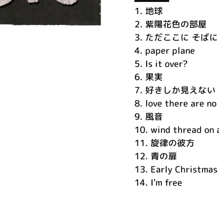
1.
地球
2.
紫陽花色の部屋
3.
ただここに そばに
4.
paper plane
5.
Is it over?
6.
果実
7.
好きしか見えない
8.
love there are no
9.
風音
10.
wind thread on 
11.
旋律の彼方
12.
青の扉
13.
Early Christmas
14.
I'm free