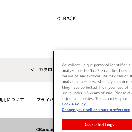
＜ BACK
We collect unique personal identifier s
＜ カタログサイト トップページへ
analyze our traffic. Please click
here
t
period of each cookie. We may sell or 
analytics partners, who may combine i
they have collected from your use of t
users under 16 years of age. Please cli
reject all cookies. To customize your c
利用について
プライバシーポリシー
著作権／肖像権に
Cookie Policy
Change your sell or share preference
Cookie Settings
©Bandai Namco Music Live Inc.