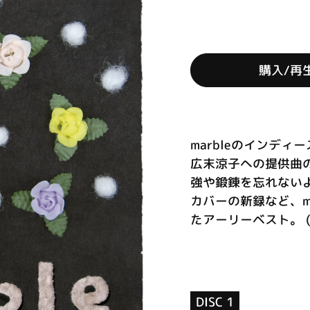
購入/再
marbleのインデ
広末涼子への提供曲
強や鍛錬を忘れないよう
カバーの新録など、ma
たアーリーベスト。 (C
DISC 1