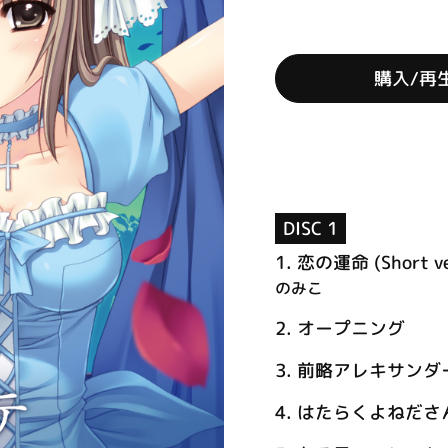
購入/再
DISC 1
1.
恋の運命 (Short ve
のみこ
2.
オープニング
3.
前略アレキサンダ
4.
はたらくよねださ