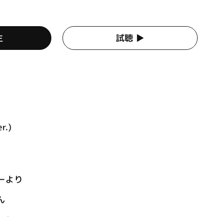
生
試聴 ▶︎
r.)
ーより
ん