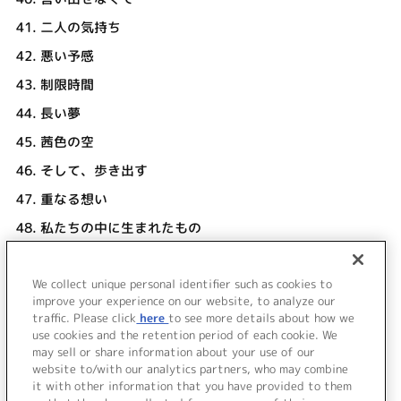
41.
二人の気持ち
42.
悪い予感
43.
制限時間
44.
長い夢
45.
茜色の空
46.
そして、歩き出す
47.
重なる想い
48.
私たちの中に生まれたもの
49.
ユメ・ミル・ココロ (TV size)
伊藤かな恵
We collect unique personal identifier such as cookies to
50.
パイノパイノパイ (東京節) カラオケ
improve your experience on our website, to analyze our
traffic. Please click
here
to see more details about how we
use cookies and the retention period of each cookie. We
＜ BACK
may sell or share information about your use of our
website to/with our analytics partners, who may combine
it with other information that you have provided to them