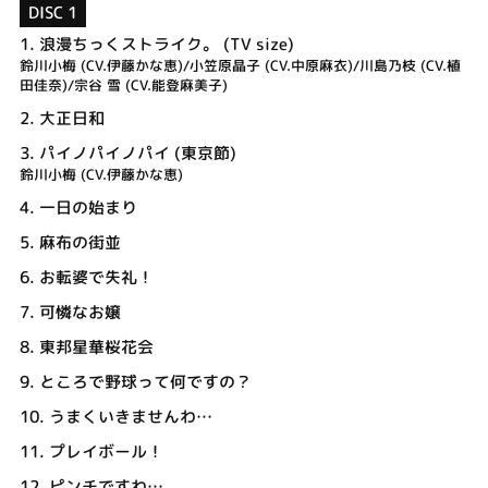
DISC 1
1.
浪漫ちっくストライク。 (TV size)
鈴川小梅 (CV.伊藤かな恵)/小笠原晶子 (CV.中原麻衣)/川島乃枝 (CV.植
田佳奈)/宗谷 雪 (CV.能登麻美子)
2.
大正日和
3.
パイノパイノパイ (東京節)
鈴川小梅 (CV.伊藤かな恵)
4.
一日の始まり
5.
麻布の街並
6.
お転婆で失礼！
7.
可憐なお嬢
8.
東邦星華桜花会
9.
ところで野球って何ですの？
10.
うまくいきませんわ…
11.
プレイボール！
12.
ピンチですわ…