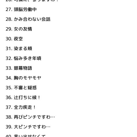
27.
頭脳労働中
28.
かみ合わない会話
29.
女の友情
30.
夜空
31.
染まる頬
32.
悩み多き年頃
33.
銀幕物語
34.
胸のモヤモヤ
35.
不審と疑惑
36.
辻打ちに候！
37.
全力疾走！
38.
再びピンチですわ…
39.
大ピンチですわ…
40.
言い出せなくて