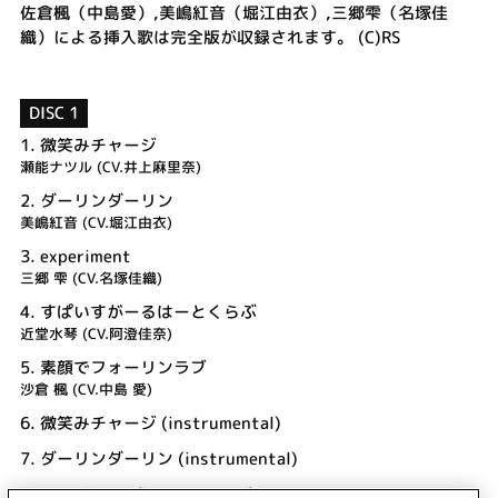
佐倉楓（中島愛）,美嶋紅音（堀江由衣）,三郷雫（名塚佳
織）による挿入歌は完全版が収録されます。 (C)RS
DISC 1
1.
微笑みチャージ
瀬能ナツル (CV.井上麻里奈)
2.
ダーリンダーリン
美嶋紅音 (CV.堀江由衣)
3.
experiment
三郷 雫 (CV.名塚佳織)
4.
すぱいすがーるはーとくらぶ
近堂水琴 (CV.阿澄佳奈)
5.
素顔でフォーリンラブ
沙倉 楓 (CV.中島 愛)
6.
微笑みチャージ (instrumental)
7.
ダーリンダーリン (instrumental)
8.
experiment (instrumental)