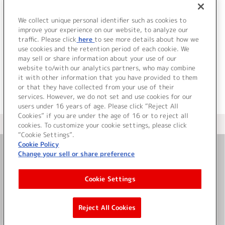
9.
すぱいすがーるはーとくらぶ (instrumental)
We collect unique personal identifier such as cookies to
10.
素顔でフォーリンラブ (instrumental)
improve your experience on our website, to analyze our
traffic. Please click
here
to see more details about how we
use cookies and the retention period of each cookie. We
＜ BACK
may sell or share information about your use of our
website to/with our analytics partners, who may combine
it with other information that you have provided to them
or that they have collected from your use of their
services. However, we do not set and use cookies for our
users under 16 years of age. Please click “Reject All
Cookies” if you are under the age of 16 or to reject all
＜ カタログサイト トップページへ
cookies. To customize your cookie settings, please click
“Cookie Settings”.
Cookie Policy
Change your sell or share preference
お問い合わせ
Cookie Settings
サイト利用について
Reject All Cookies
©Bandai Namco Music Live Inc.