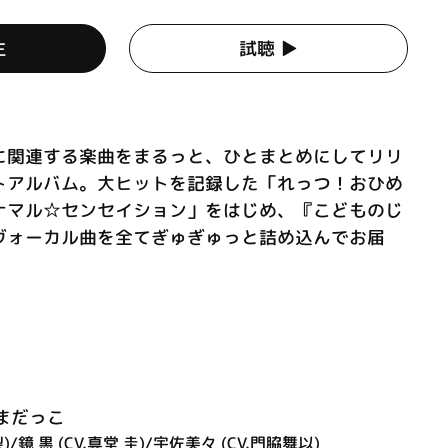
生
試聴 ▶︎
に関連する楽曲をまるっと、ひとまとめにしてリリ
トアルバム。大ヒットを記録した「れっつ！おひめ
ナマル☆センセイション」をはじめ、『こどものじ
ヴォーカル曲を全てぎゅぎゅっと詰め込んでお届
まだっこ
/鏡 黒 (CV.真堂 圭)/宇佐美々 (CV.門脇舞以)