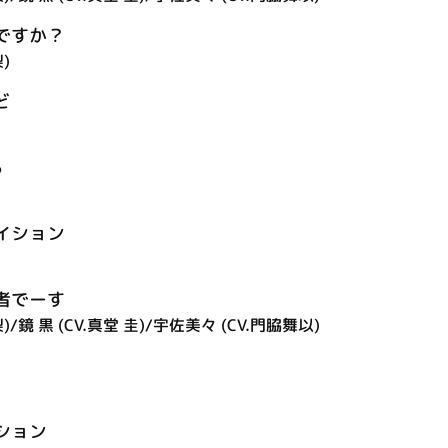
ですか？
)
ど
ら
イション
者でーす
/鏡 黒 (CV.真堂 圭)/宇佐美々 (CV.門脇舞以)
ション