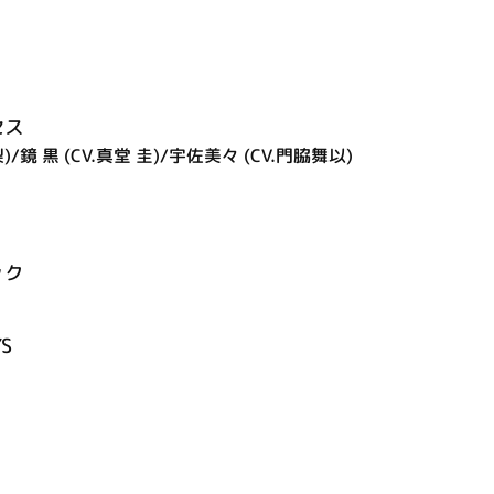
セス
/鏡 黒 (CV.真堂 圭)/宇佐美々 (CV.門脇舞以)
ック
YS