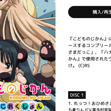
購入/再
『こどものじかん』
ースするコンプリー
さまだっこ」、「ハ
かん』で使用された
け。 (C)RS
DISC 1
1.
れっつ！おひめさ
九重りん (CV.喜多村英梨)