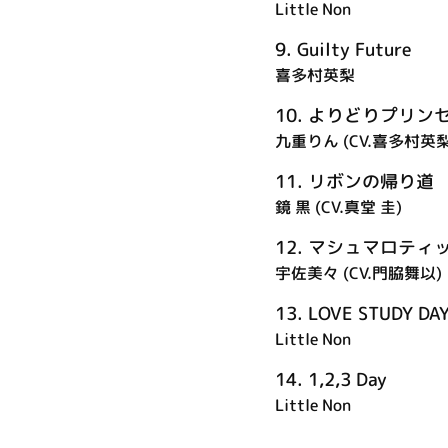
Little Non
9.
Guilty Future
喜多村英梨
10.
よりどりプリン
九重りん (CV.喜多村英梨)
11.
リボンの帰り道
鏡 黒 (CV.真堂 圭)
12.
マシュマロティ
宇佐美々 (CV.門脇舞以)
13.
LOVE STUDY DA
Little Non
14.
1,2,3 Day
Little Non