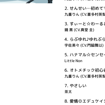
2.
せんせい…初めて
九重りん (CV.喜多村英梨
3.
すぃーと☆わーる
鏡 黒 (CV.真堂 圭)
4.
らぶゆれ♪ゆれぶ
宇佐美々 (CV.門脇舞以)
5.
ハナマル☆センセ
Little Non
6.
オトメチック初心
九重りん (CV.喜多村英梨)
7.
やさしい
茶太
8.
愛情◎エデュケイ