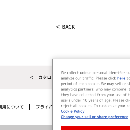
＜ BACK
We collect unique personal identifier s
＜ カタログサイト トップページへ
analyze our traffic. Please click
here
t
period of each cookie. We may sell or 
analytics partners, who may combine i
they have collected from your use of t
users under 16 years of age. Please cli
reject all cookies. To customize your c
利用について
プライバシーポリシー
著作権／肖像権に
Cookie Policy
Change your sell or share preference