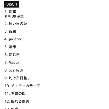
DISC 1
1.
砂銀
彩菜 (堀 奈生)
2.
遠い日の証
3.
眷属
4.
jericbo
5.
追憶
6.
沈む日
7.
Mazur
8.
ScarletⅡ
9.
灼けた日差し
10.
チュチュのテーマ
11.
石畳の街
12.
揺れる陽炎