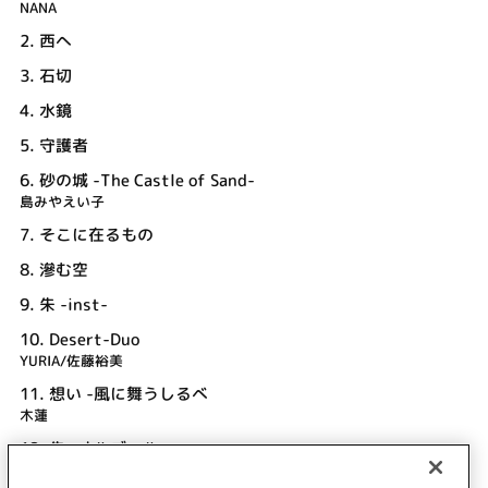
NANA
2.
西へ
3.
石切
4.
水鏡
5.
守護者
6.
砂の城 -The Castle of Sand-
島みやえい子
7.
そこに在るもの
8.
滲む空
9.
朱 -inst-
10.
Desert-Duo
YURIA/佐藤裕美
11.
想い -風に舞うしるべ
木蓮
12.
朱 -オルゴール-
13.
砂銀 VerⅡ